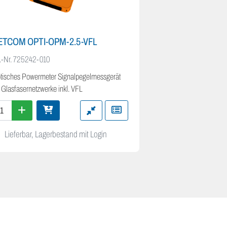
ETCOM OPTI-OPM-2.5-VFL
NETCOM OPTI-
.-Nr.
725242-010
Art.-Nr.
725461-000
tisches Powermeter Signalpegelmessgerät
Optisches Multimeter
r Glasfasernetzwerke inkl. VFL
Glasfasernetzwerke
Lieferbar, Lagerbestand mit Login
Lagerbestand m