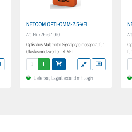
NETCOM OPTI-OMM-2.5-VFL
N
Art.-Nr.
725462-010
Art
Optisches Multimeter Signalpegelmessgerät für
Op
Glasfasernetzwerke inkl. VFL
fü
Lieferbar, Lagerbestand mit Login