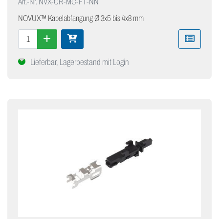
Art.-Nr.
NVX-CR-MC-FT-NN
NOVUX™ Kabelabfangung Ø 3x5 bis 4x8 mm
Lieferbar, Lagerbestand mit Login