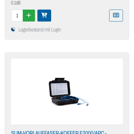
0.1dB
Lagerbestand mit Login
SLIM-VORLAUFFASER-KOFFER E2000/APC -