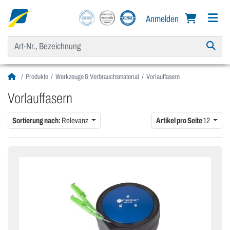
Anmelden
Produkte
Werkzeuge & Verbrauchsmaterial
Vorlauffasern
Vorlauffasern
Sortierung nach:
Relevanz
Artikel pro Seite
12