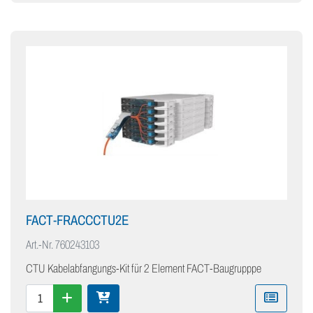
FACT-FRACCCTU2E
Art.-Nr.
760243103
CTU Kabelabfangungs-Kit für 2 Element FACT-Baugrupppe