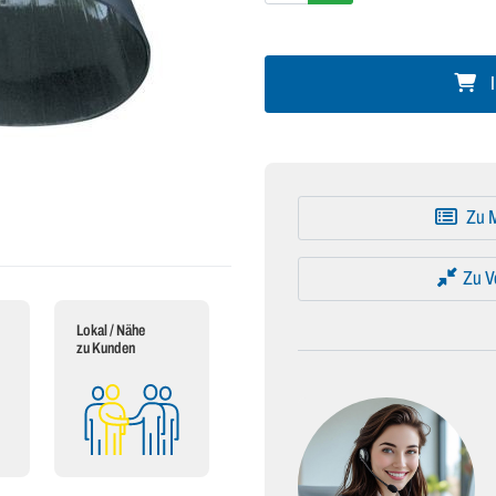
I
Zu M
Zu V
Lokal / Nähe
zu Kunden