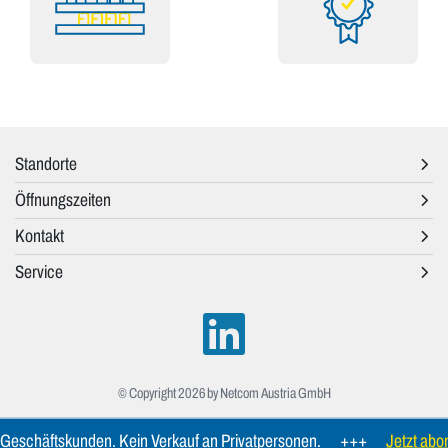
Standorte
Öffnungszeiten
Kontakt
Service
© Copyright 2026 by Netcom Austria GmbH
 Geschäftskunden. Kein Verkauf an Privatpersonen.
+++
Jetzt abon