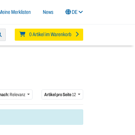
Meine Merklisten
News
DE
0 Artikel im Warenkorb
 nach:
Relevanz
Artikel pro Seite
12