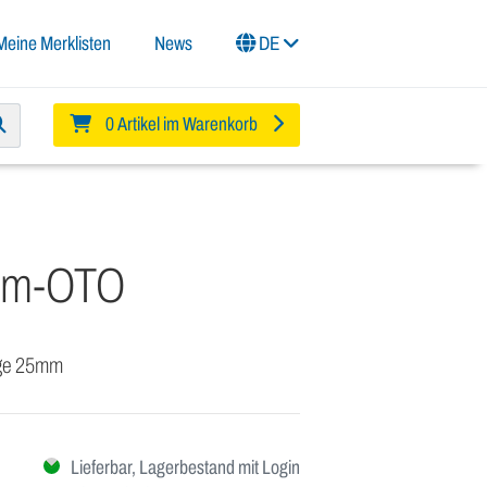
Meine Merklisten
News
DE
0 Artikel im Warenkorb
m-OTO
nge 25mm
Lieferbar, Lagerbestand mit Login