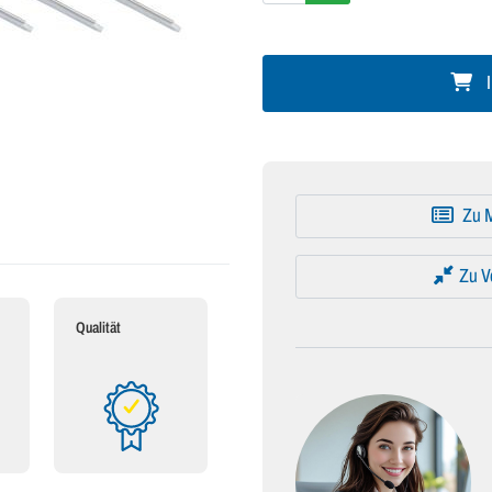
I
Zu M
Zu V
Qualität