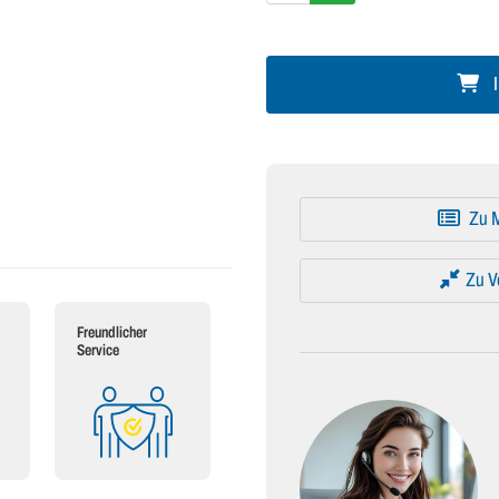
I
Zu M
Zu V
Freundlicher
Service