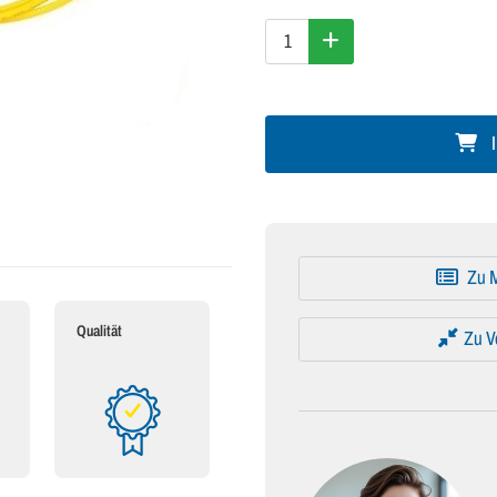
I
Zu M
Qualität
Zu V