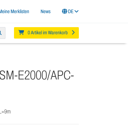
Meine Merklisten
News
DE
0 Artikel im Warenkorb
l-SM-E2000/APC-
, L=9m