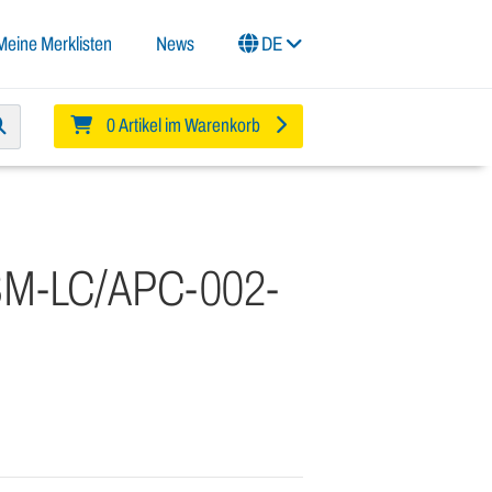
Meine Merklisten
News
DE
0 Artikel im Warenkorb
-SM-LC/APC-002-