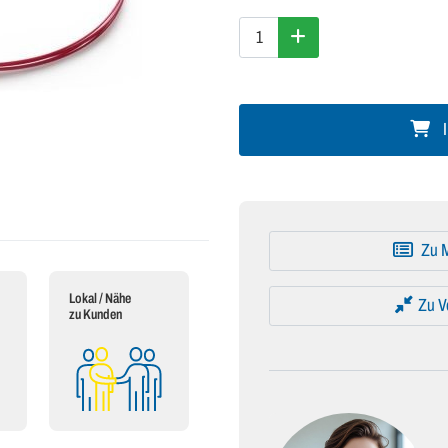
I
Zu M
Lokal / Nähe
Zu V
zu Kunden