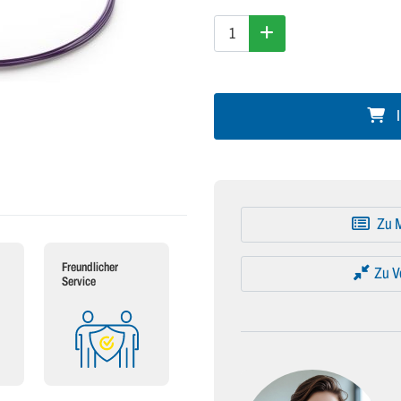
I
Zu M
Freundlicher
Zu V
Service