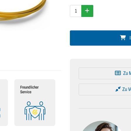
I
Zu M
Freundlicher
Zu V
Service