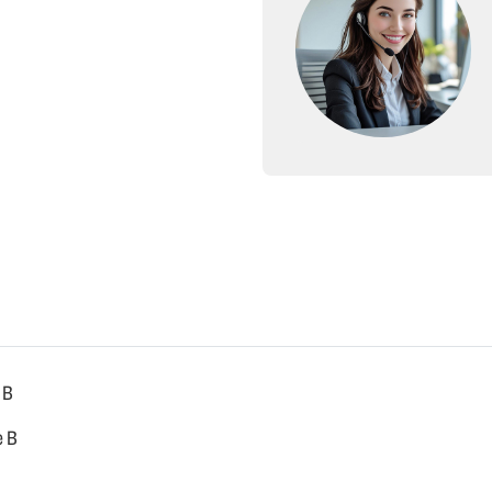
 B
e B