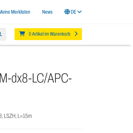
Meine Merklisten
News
DE
0 Artikel im Warenkorb
SM-dx8-LC/APC-
 8, LSZH, L=15m