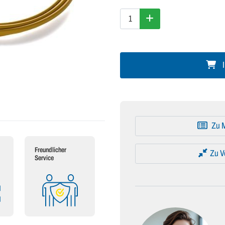
I
Zu M
Freundlicher
Zu V
Service