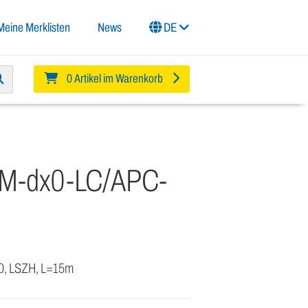
Meine Merklisten
News
DE
0 Artikel im Warenkorb
SM-dx0-LC/APC-
 0, LSZH, L=15m