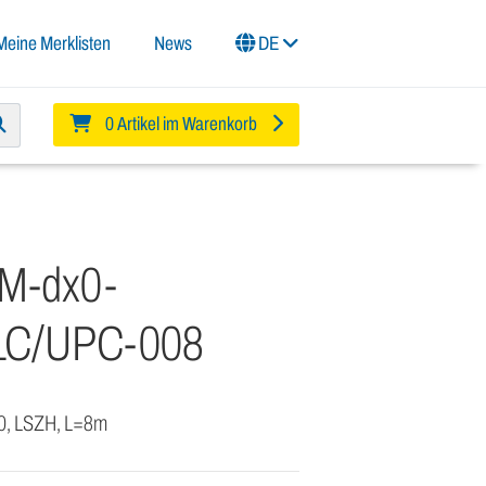
Meine Merklisten
News
DE
0 Artikel im Warenkorb
SM-dx0-
LC/UPC-008
 0, LSZH, L=8m