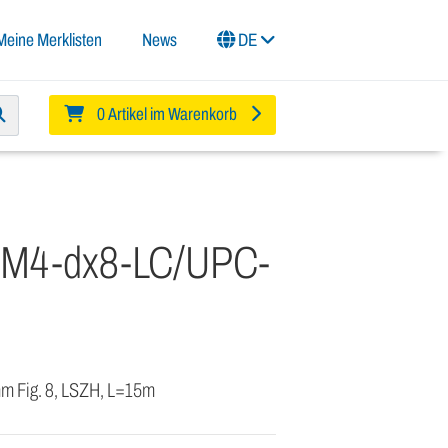
Meine Merklisten
News
DE
0 Artikel im Warenkorb
OM4-dx8-LC/UPC-
mm Fig. 8, LSZH, L=15m