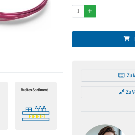
I
Zu M
Breites Sortiment
Zu V