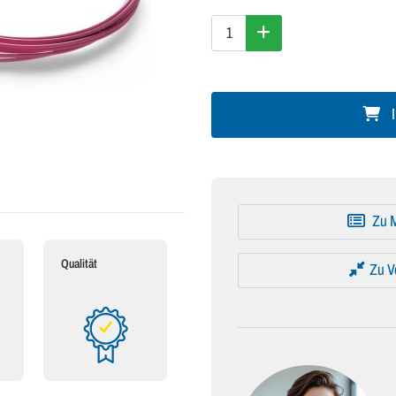
I
Zu M
Qualität
Zu V