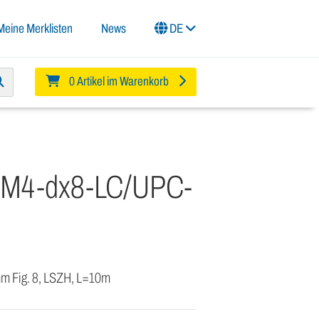
Meine Merklisten
News
DE
0 Artikel im Warenkorb
OM4-dx8-LC/UPC-
mm Fig. 8, LSZH, L=10m