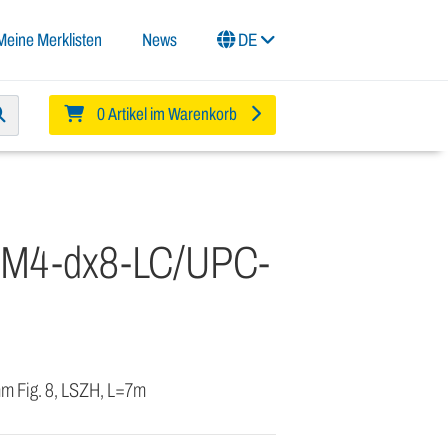
Meine Merklisten
News
DE
0 Artikel im Warenkorb
OM4-dx8-LC/UPC-
mm Fig. 8, LSZH, L=7m