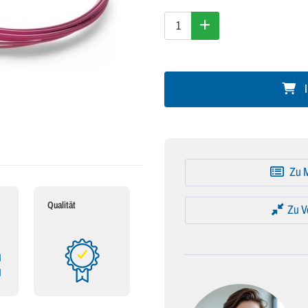
I
Zu M
Qualität
Zu V