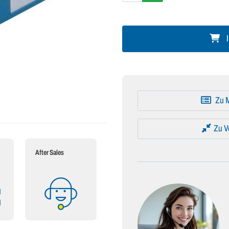
I
Zu M
Zu V
After Sales