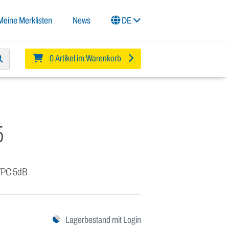
Meine Merklisten
News
DE
0 Artikel im Warenkorb
5
/PC 5dB
Lagerbestand mit Login