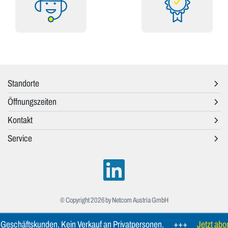
Standorte
Öffnungszeiten
Kontakt
Service
© Copyright 2026 by Netcom Austria GmbH
 Geschäftskunden. Kein Verkauf an Privatpersonen.
+++
Jetzt abon