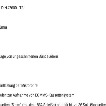
 DIN 47609 - T3
73mm
blage von ungeschnittenen Bündeladern
entlastung der Mikrorohre
Modulen zur Aufnahme von E&MMS-Kassettensystem
assetten (5 mm) (maximal 864 Spleiße) oder für bis zu 36 Spleißkassett