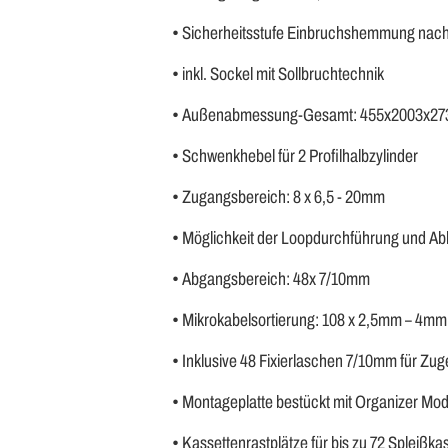
• Sicherheitsstufe Einbruchshemmung nach
• inkl. Sockel mit Sollbruchtechnik
• Außenabmessung-Gesamt: 455x2003x2
• Schwenkhebel für 2 Profilhalbzylinder
• Zugangsbereich: 8 x 6,5 - 20mm
• Möglichkeit der Loopdurchführung und A
• Abgangsbereich: 48x 7/10mm
• Mikrokabelsortierung: 108 x 2,5mm – 4mm
• Inklusive 48 Fixierlaschen 7/10mm für Zug
• Montageplatte bestückt mit Organizer 
• Kassettenrastplätze für bis zu 72 Spleißk