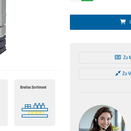
I
Zu M
Zu V
Breites Sortiment