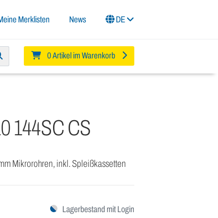
Meine Merklisten
News
DE
0 Artikel im Warenkorb
10 144SC CS
m Mikrorohren, inkl. Spleißkassetten
Lagerbestand mit Login