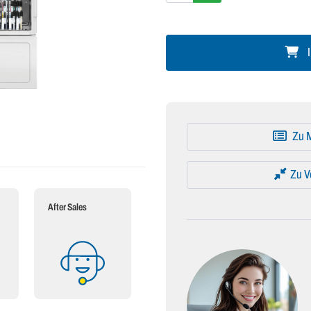
I
Zu M
Zu V
After Sales