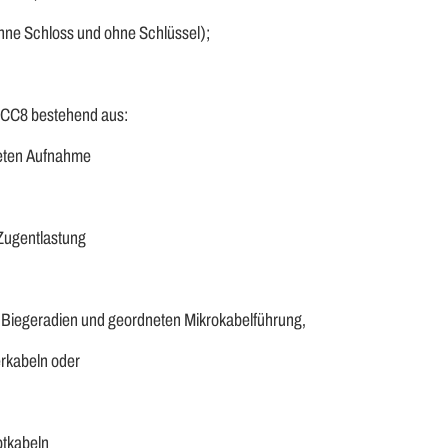
hne Schloss und ohne Schlüssel);
FCC8 bestehend aus:
eten Aufnahme
 Zugentlastung
 Biegeradien und geordneten Mikrokabelführung,
erkabeln oder
ptkabeln