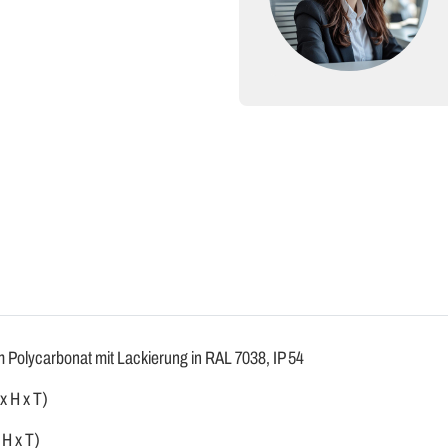
 Polycarbonat mit Lackierung in RAL 7038, IP 54
 H x T)
H x T)