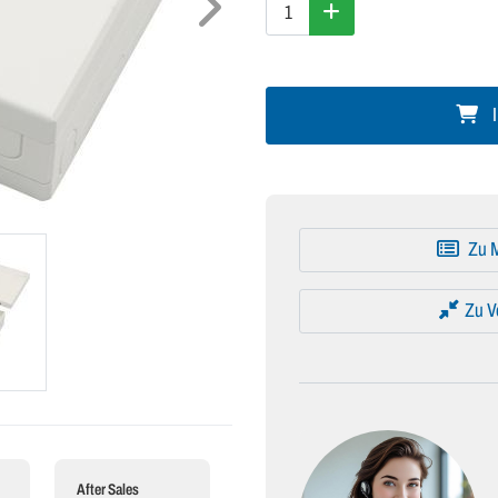
I
Zu M
Zu V
After Sales