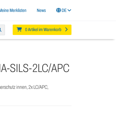
Meine Merklisten
News
DE
0 Artikel im Warenkorb
IA-SILS-2LC/APC
erschutz innen, 2x LC/APC,