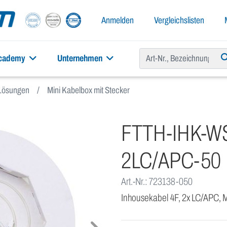
Anmelden
Vergleichslisten
academy
Unternehmen
Lösungen
Mini Kabelbox mit Stecker
FTTH-IHK-WS
2LC/APC-50
Art.-Nr.: 723138-050
Inhousekabel 4F, 2x LC/APC, 