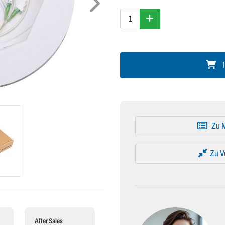
I
Zu M
Zu V
After Sales