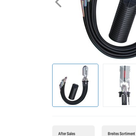
After Sales
Breites Sortiment