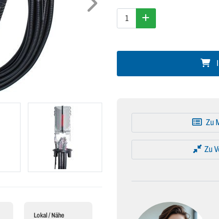
I
Zu M
Zu V
Lokal / Nähe