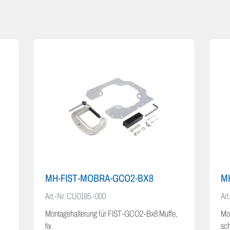
MH-FIST-MOBRA-GCO2-BX8
M
Art.-Nr.
CU0185-000
Art
Montagehalterung für FIST-GCO2-Bx8 Muffe,
Mo
fix
sc