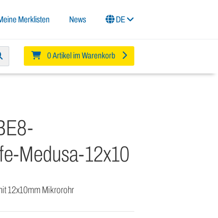
Meine Merklisten
News
DE
0 Artikel im Warenkorb
BE8-
fe-Medusa-12x10
mit 12x10mm Mikrorohr