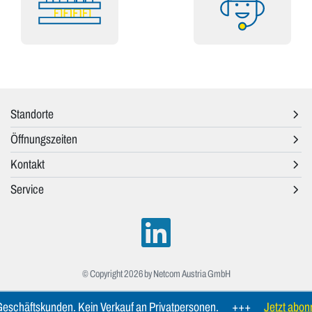
Standorte
Öffnungszeiten
Kontakt
Service
© Copyright 2026 by Netcom Austria GmbH
Geschäftskunden. Kein Verkauf an Privatpersonen.
+++
Jetzt abonn