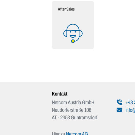
After Sales
Kontakt
Netcom Austria GmbH
+43 
Neudorferstraße 108
info@
AT - 2353 Guntramsdorf
Hier zu
Netcom AG