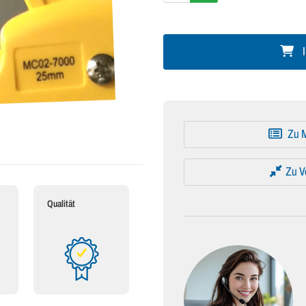
I
Zu M
Zu V
Qualität