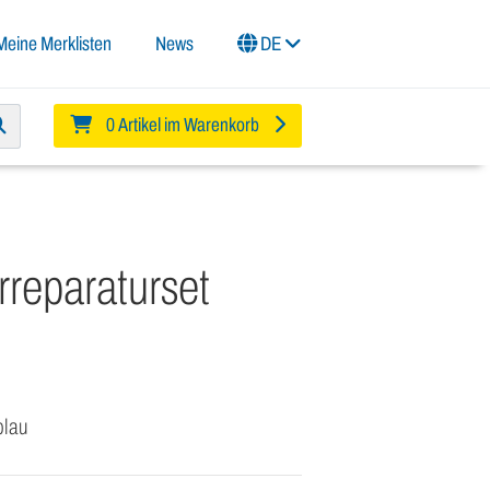
Meine Merklisten
News
DE
0 Artikel im Warenkorb
rreparaturset
blau