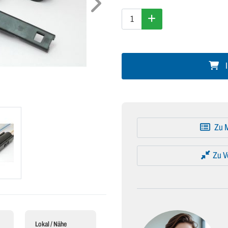
I
Zu M
Zu V
Lokal / Nähe