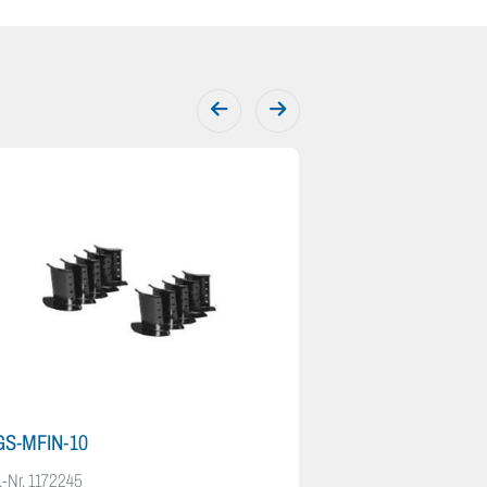
GS-MFIN-10
FGS-HNTR-F-1
.-Nr.
1172245
Art.-Nr.
1168101-ZZ