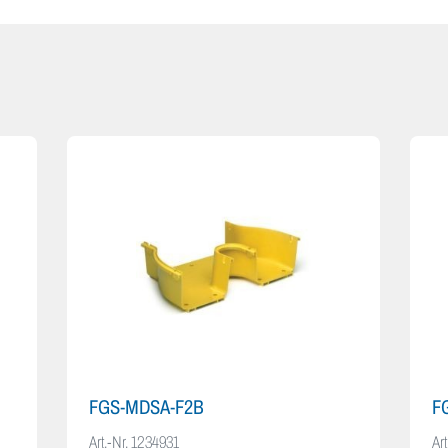
FGS-MDSA-F2B
F
Art.-Nr.
1234931
Art