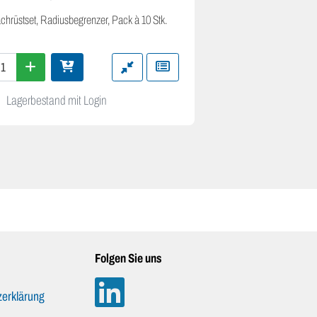
chrüstset, Radiusbegrenzer, Pack à 10 Stk.
Befestigung Trapezst
12mm
Lagerbestand mit Login
Lagerbestand m
Folgen Sie uns
erklärung