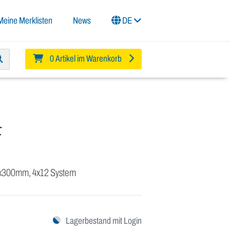
Meine Merklisten
News
DE
0 Artikel im Warenkorb
F
0x300mm, 4x12 System
Lagerbestand mit Login