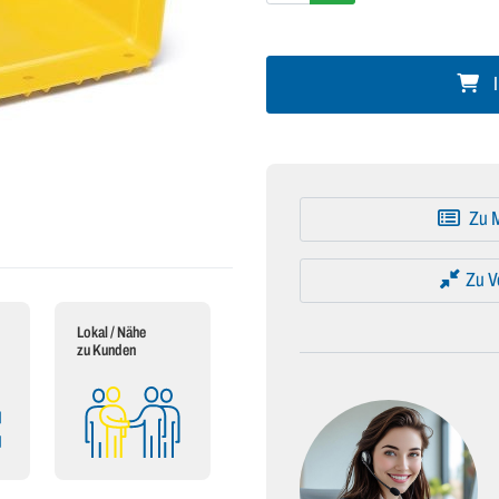
I
Zu M
Zu V
Lokal / Nähe
zu Kunden